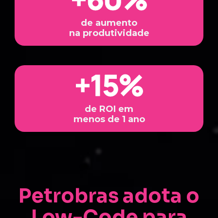
de aumento
na produtividade
+
15
%
de ROI em
menos de 1 ano
Petrobras adota o
Low-Code para