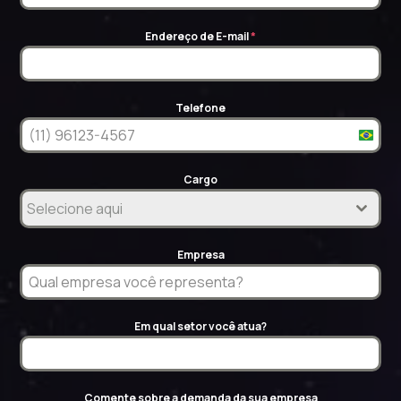
Endereço de E-mail
*
Telefone
Brazi
+55
Cargo
Selecione aqui
Empresa
Em qual setor você atua?
Comente sobre a demanda da sua empresa