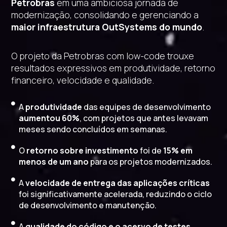
Petrobras
em uma ambiciosa jornada de
modernização, consolidando e gerenciando a
maior infraestrutura OutSystems do mundo
.
O projeto da Petrobras com low-code trouxe
resultados expressivos em produtividade, retorno
financeiro, velocidade e qualidade.
A
produtividade
das equipes de desenvolvimento
aumentou 60%
, com projetos que antes levavam
meses sendo concluídos em semanas.
O
retorno sobre investimento
foi de
15% em
menos de um ano
para os projetos modernizados.
A
velocidade de entrega das aplicações críticas
foi significativamente acelerada, reduzindo o ciclo
de desenvolvimento e manutenção.
A
qualidade do código e o acervo de testes