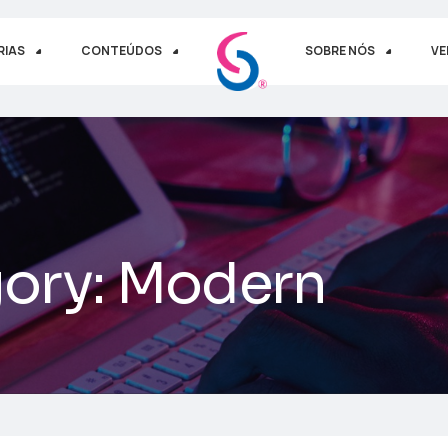
RIAS
CONTEÚDOS
SOBRE NÓS
VE
gory:
Modern