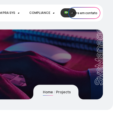
M PRA SYS
COMPLIANCE
Entre em contato
SysManager
Home
Projects