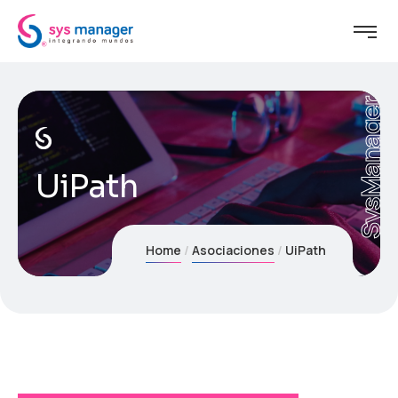
SysManager
UiPath
Home
Asociaciones
UiPath