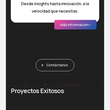
Desde insights hasta innovación, a la
velocidad que necesitas.
Más información
Contáctanos
más de 
250
Proyectos Exitosos