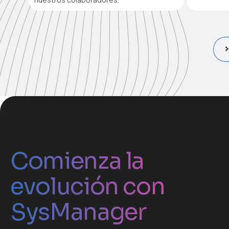
Comienza la
evolución con
SysManager