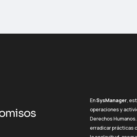
En
SysManager
, es
operaciones y activi
o
m
i
s
o
s
Derechos Humanos. 
erradicar prácticas 