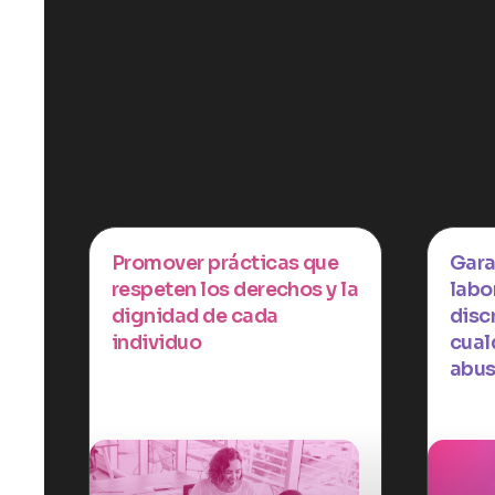
Promover prácticas que
Gara
respeten los derechos y la
labor
dignidad de cada
disc
individuo
cual
abus