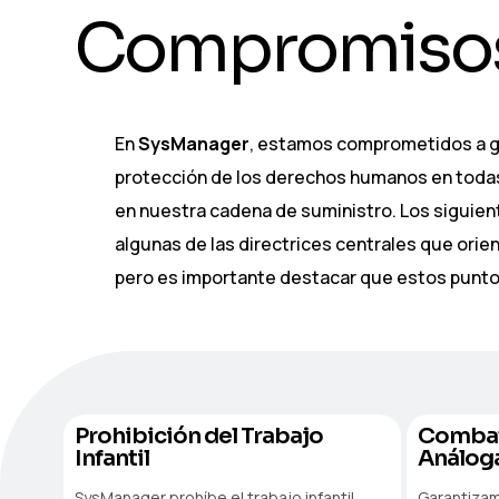
C
o
m
p
r
o
m
i
s
o
En
SysManager
, estamos comprometidos a ga
protección de los derechos humanos en toda
en nuestra cadena de suministro. Los siguie
algunas de las directrices centrales que orie
pero es importante destacar que estos punto
Prohibición del Trabajo
Combate
Infantil
Análoga
SysManager prohíbe el trabajo infantil,
Garantizam