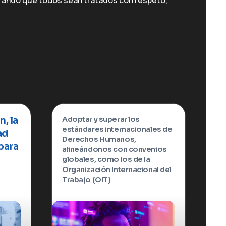
urando que todos sean tratados con respeto,
n, la
Adoptar y superar los
estándares internacionales de
ad
Derechos Humanos,
para
alineándonos con convenios
globales, como los de la
Organización Internacional del
Trabajo (OIT)