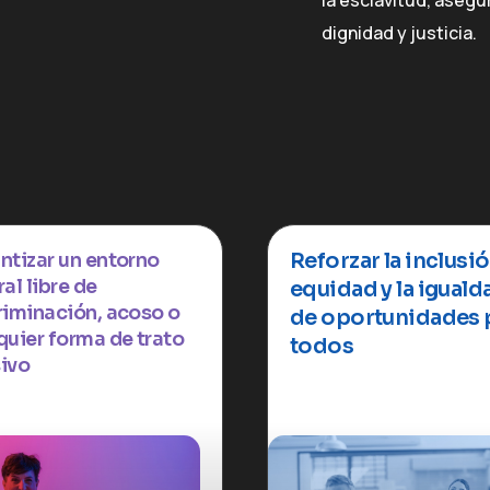
la esclavitud, aseg
dignidad y justicia.
Reforzar la inclusió
ntizar un entorno
al libre de
equidad y la iguald
riminación, acoso o
de oportunidades 
quier forma de trato
todos
ivo