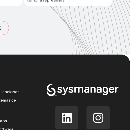
)
licaciones
temas de
ados
oftware