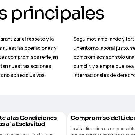
s
p
r
i
n
c
i
p
a
l
e
s
rantizar el respeto y la
Seguimos ampliando y fort
s nuestras operaciones y
un entorno laboral justo, s
ntes compromisos reflejan
compromisos son solo una 
ntan nuestras acciones,
cumplir, y siempre que sea 
s no son exclusivos.
internacionales de derech
 a las Condiciones
Compromiso del Lide
s a la Esclavitud
La alta dirección es responsabl
os condiciones de trabajo