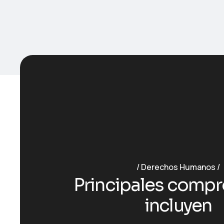
Derechos Humanos
P
r
i
n
c
i
p
a
l
e
s
c
o
m
p
r
i
n
c
l
u
y
e
n