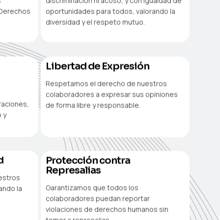
s
discriminación ni acoso, y con igualdad de
s Derechos
oportunidades para todos, valorando la
diversidad y el respeto mutuo.
Libertad de Expresión
Respetamos el derecho de nuestros
colaboradores a expresar sus opiniones
raciones,
de forma libre y responsable.
 y
d
Protección contra
Represalias
estros
Garantizamos que todos los
ando la
colaboradores puedan reportar
violaciones de derechos humanos sin
temor a represalias.