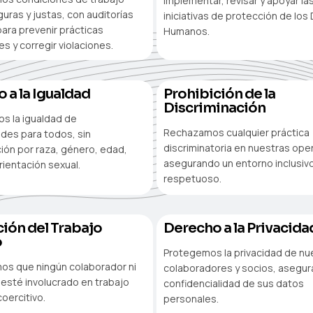
implementar, revisar y apoyar la
uras y justas, con auditorías
iniciativas de protección de lo
para prevenir prácticas
Humanos.
s y corregir violaciones.
 a la Igualdad
Prohibición de la
Discriminación
 la igualdad de
Rechazamos cualquier práctica
des para todos, sin
discriminatoria en nuestras ope
ción por raza, género, edad,
asegurando un entorno inclusivo
orientación sexual.
respetuoso.
ión del Trabajo
Derecho a la Privacida
o
Protegemos la privacidad de nu
os que ningún colaborador ni
colaboradores y socios, asegur
esté involucrado en trabajo
confidencialidad de sus datos
oercitivo.
personales.