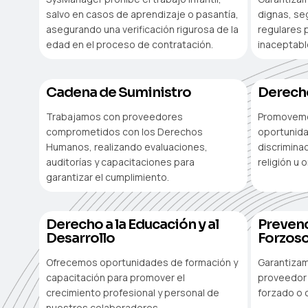
salvo en casos de aprendizaje o pasantía,
dignas, seg
asegurando una verificación rigurosa de la
regulares 
edad en el proceso de contratación.
inaceptable
Cadena de Suministro
Derecho
Trabajamos con proveedores
Promovemos
comprometidos con los Derechos
oportunida
Humanos, realizando evaluaciones,
discrimina
auditorías y capacitaciones para
religión u 
garantizar el cumplimiento.
Derecho a la Educación y al
Prevenc
Desarrollo
Forzos
Ofrecemos oportunidades de formación y
Garantizam
capacitación para promover el
proveedor 
crecimiento profesional y personal de
forzado o c
nuestros colaboradores.