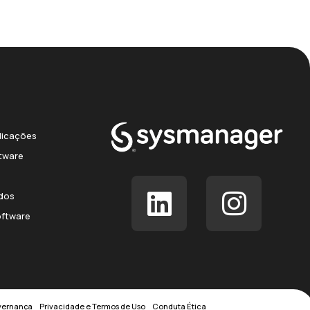
licações
tware
ados
oftware
overnança
Privacidade e Termos de Uso
Conduta Ética