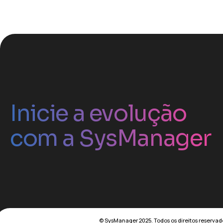
Inicie a evolução
com a SysManager
© SysManager 2025. Todos os direitos reservad