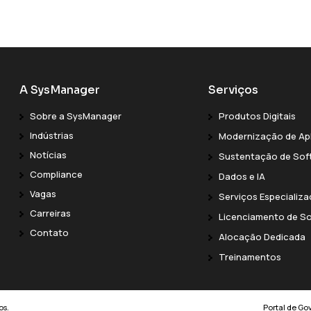
A SysManager
Serviços
Sobre a SysManager
Produtos Digitais
Indústrias
Modernização de Ap
Notícias
Sustentação de Sof
Compliance
Dados e IA
Vagas
Serviços Especializ
Carreiras
Licenciamento de S
Contato
Alocação Dedicada
Treinamentos
os.
Portal de G