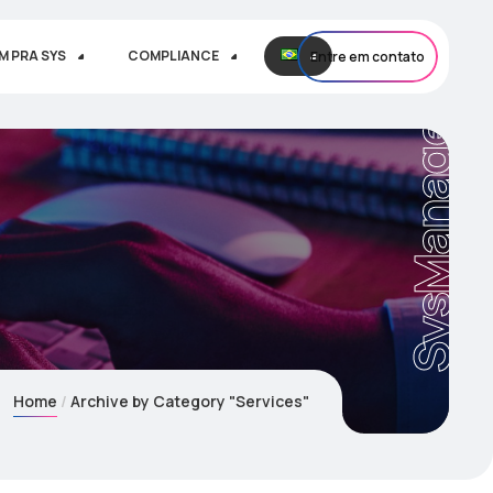
M PRA SYS
COMPLIANCE
Entre em contato
SysManager
Home
Archive by Category "Services"